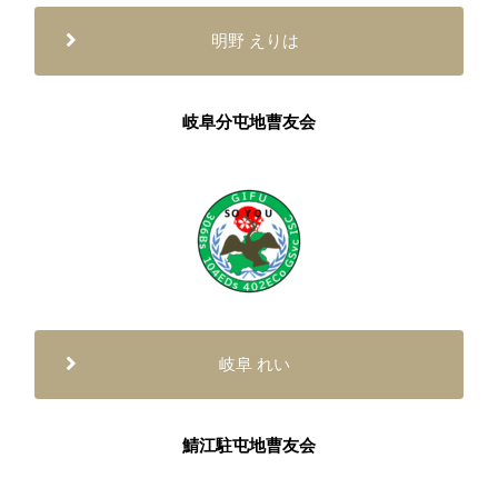
明野 えりは
岐阜分屯地曹友会
岐阜 れい
鯖江駐屯地曹友会