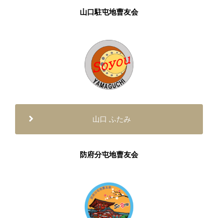
山口駐屯地曹友会
山口 ふたみ
防府分屯地曹友会