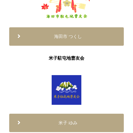
海田市 つくし
米子駐屯地曹友会
米子 ゆみ