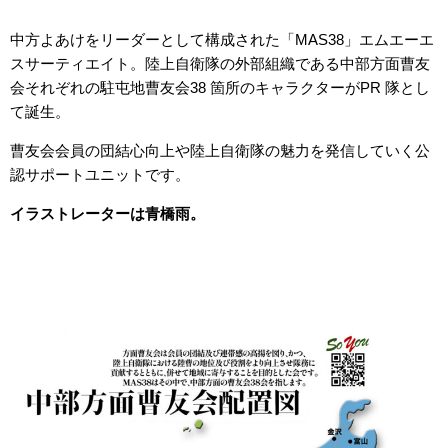
中方よあけをリーダーとして構成された「MAS38」エムエーエ
カート
スサーティエイト。陸上自衛隊の外部組織である中部方面曹友
会それぞれの駐屯地曹友会38 箇所のキャラクターがPR 隊とし
て誕生。
曹友会会員の団結心向上や陸上自衛隊の魅力を発信していく公
認サポートユニットです。
イラストレーターは青橋雨。