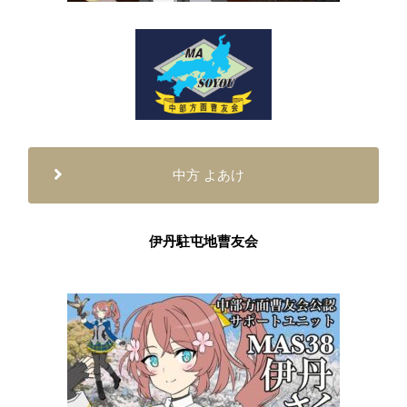
中方 よあけ
伊丹駐屯地曹友会