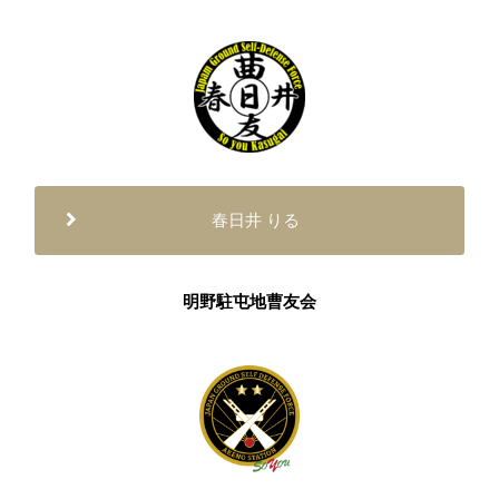
春日井 りる
明野駐屯地曹友会