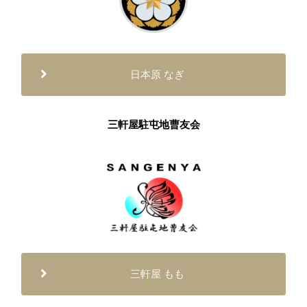
日本原 なぎ
三軒屋駐屯地曹友会
三軒屋 もも