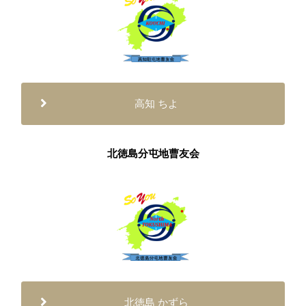
高知 ちよ
北徳島分屯地曹友会
北徳島 かずら