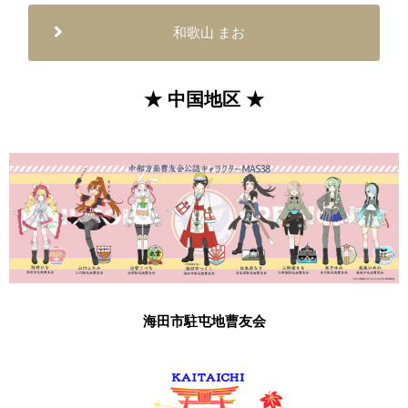
和歌山 まお
★ 中国地区 ★
海田市駐屯地曹友会