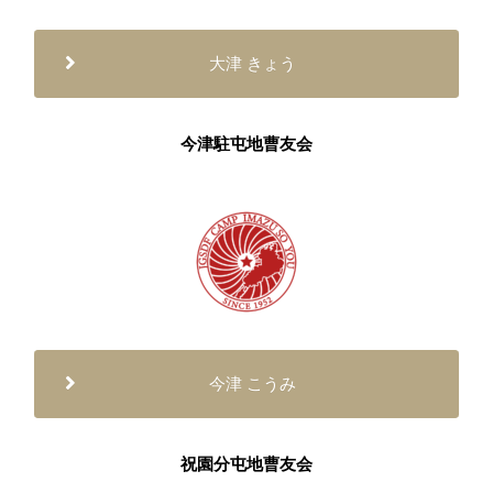
大津 きょう
今津駐屯地曹友会
今津 こうみ
祝園分屯地曹友会