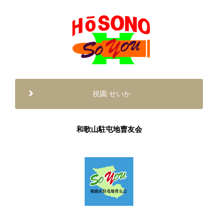
祝園 せいか
和歌山駐屯地曹友会