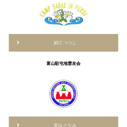
鯖江 つつじ
富山駐屯地曹友会
富山 となみ