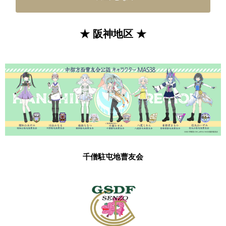
★ 阪神地区 ★
千僧駐屯地曹友会