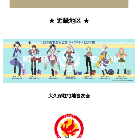
★ 近畿地区 ★
大久保駐屯地曹友会