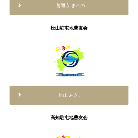
善通寺 まれの
松山駐屯地曹友会
松山 あきこ
高知駐屯地曹友会