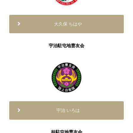
大久保 ちはや
宇治駐屯地曹友会
宇治 いろは
桂駐屯地曹友会