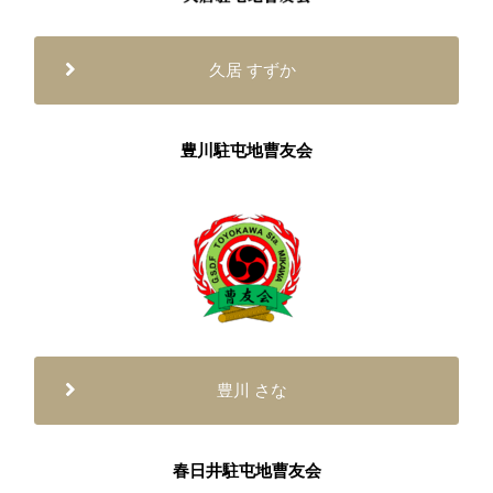
久居 すずか
豊川駐屯地曹友会
豊川 さな
春日井駐屯地曹友会