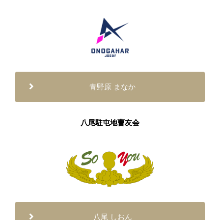
青野原 まなか
八尾駐屯地曹友会
八尾 しおん