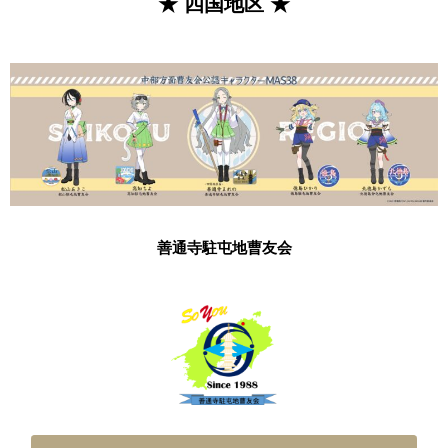
★ 四国地区 ★
善通寺駐屯地曹友会