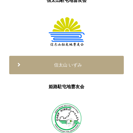
信太山駐屯地曹友会
信太山 いずみ
姫路駐屯地曹友会