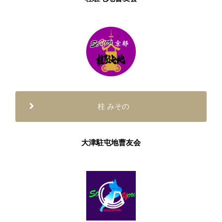
桂 みその
大津駐屯地曹友会