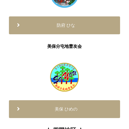
防府 ひな
美保分屯地曹友会
美保 ひめの