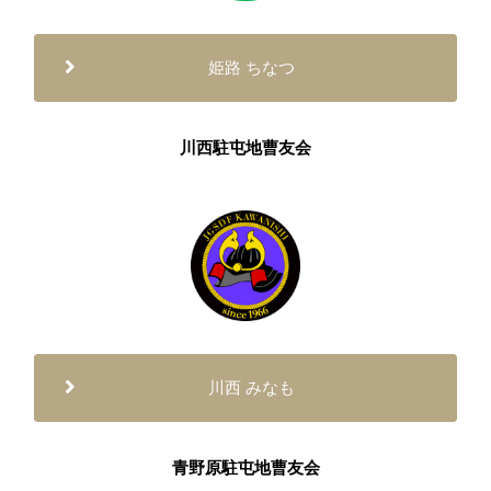
姫路 ちなつ
川西駐屯地曹友会
川西 みなも
青野原駐屯地曹友会