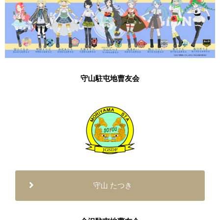
守山駐屯地曹友会
守山 たつき