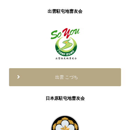
出雲駐屯地曹友会
出雲 こづち
日本原駐屯地曹友会