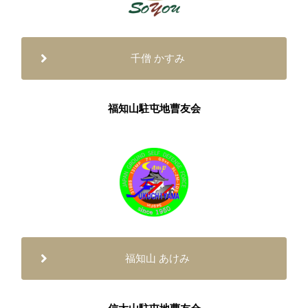
千僧 かすみ
福知山駐屯地曹友会
福知山 あけみ