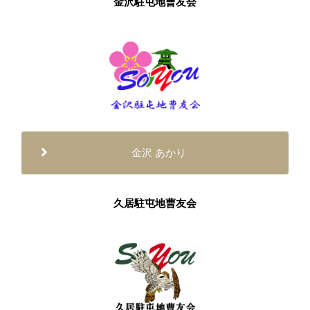
金沢駐屯地曹友会
金沢 あかり
久居駐屯地曹友会