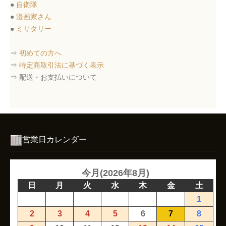
●
自衛隊
●
漫画家さん
●
ミリタリー
⇒
初めての方へ
⇒
特定商取引法に基づく表示
⇒ 配送・お支払いについて
営業日カレンダー
今月(2026年8月)
日
月
火
水
木
金
土
1
2
3
4
5
6
7
8