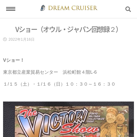
Vショー（オウル・ジャパン回想録２）
ホーム
2022年1月16日
Vショー！
ログイン
東京都立産業貿易センター 浜松町館４階L-6
１/１５（土）・１/１６（日）１０：３０～１６：３０
会員登録
お問い合わせ