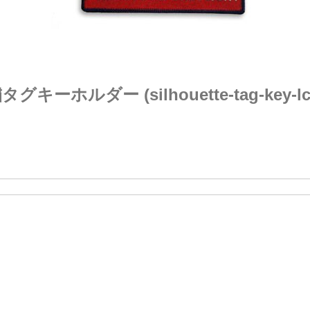
ルダー (silhouette-tag-key-lc
。