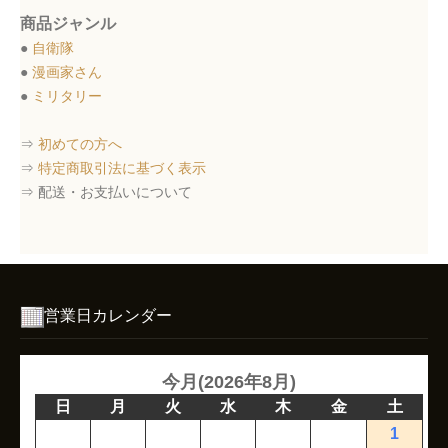
商品ジャンル
●
自衛隊
●
漫画家さん
●
ミリタリー
⇒
初めての方へ
⇒
特定商取引法に基づく表示
⇒ 配送・お支払いについて
営業日カレンダー
今月(2026年8月)
日
月
火
水
木
金
土
1