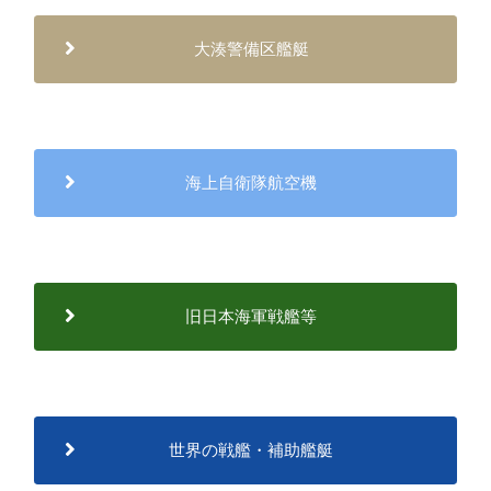
大湊警備区艦艇
海上自衛隊航空機
旧日本海軍戦艦等
世界の戦艦・補助艦艇